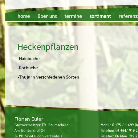
home
über uns
termine
sortiment
referen
Heckenpflanzen
-Hainbuche
-Rotbuche
-Thuja in verschiedenen Sorten
Florian Euler
Gärtnermeister FR. Baumschule
Mobil: 0 175 / 1 699 0
Am Güntershof 34
Telefon: 06 664/ 919 2
36391 Sinntal-Schwarzenfels
Telefax: 06 664/ 919 2